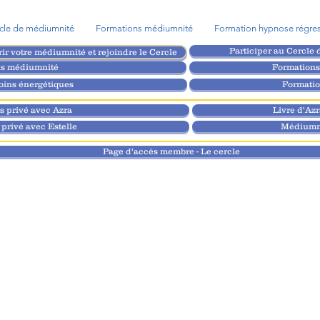
cle de médiumnité
Formations médiumnité
Formation hypnose régres
Participer au Cercle 
rir votre médiumnité et rejoindre le Cercle
ns médiumnité
Formations
oins énergétiques
Formatio
 privé avec Azra
Livre d'Az
privé avec Estelle
Médiumni
Page d'accès membre - Le cercle