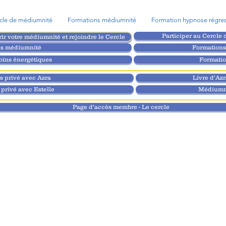
cle de médiumnité
Formations médiumnité
Formation hypnose régres
Participer au Cercle 
rir votre médiumnité et rejoindre le Cercle
ns médiumnité
Formations
oins énergétiques
Formatio
 privé avec Azra
Livre d'Az
privé avec Estelle
Médiumni
Page d'accès membre - Le cercle