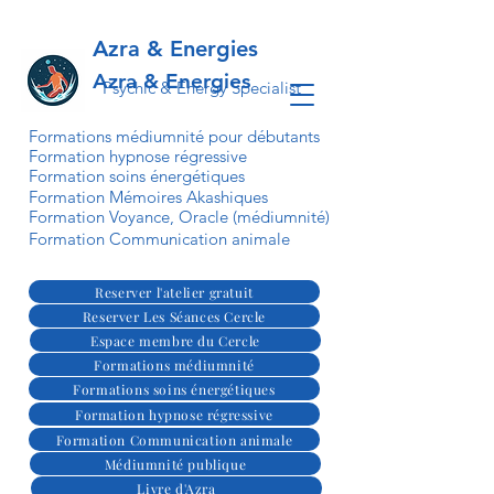
Azra & Energies
Azra & Energies
Psychic & Energy Specialist
Formations médiumnité pour débutants
Formation hypnose régressive
Formation soins énergétiques
Formation Mémoires Akashiques
Formation Voyance, Oracle (médiumnité)
Formation Communication animale
Reserver l'atelier gratuit
Reserver Les Séances Cercle
Espace membre du Cercle
Formations médiumnité
Formations soins énergétiques
Formation hypnose régressive
Formation Communication animale
Médiumnité publique
Livre d'Azra