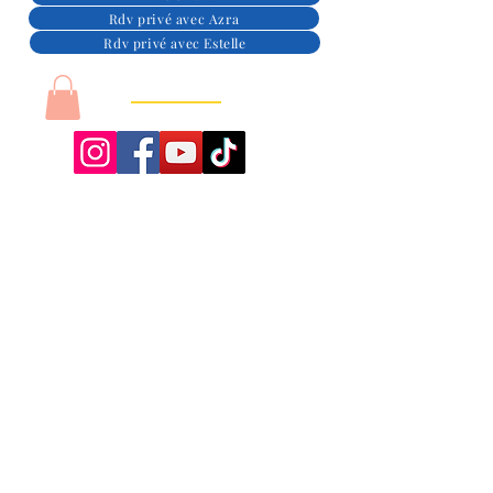
Rdv privé avec Azra
Rdv privé avec Estelle
Azra & Energies
Eurl Acteurs du bien-être,
SIRET :
98008351300013