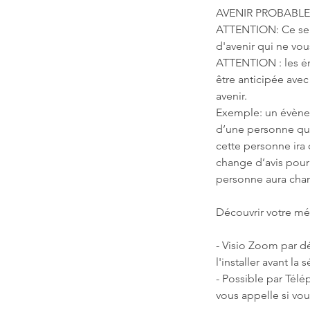
AVENIR PROBABLE: J
ATTENTION: Ce serv
d'avenir qui ne vo
ATTENTION : les én
être anticipée avec 
avenir.
Exemple: un évènem
d’une personne qui 
cette personne ira
change d’avis pour d
personne aura chan
Découvrir votre mé
- Visio Zoom par dé
l'installer avant la 
- Possible par Télé
vous appelle si vou