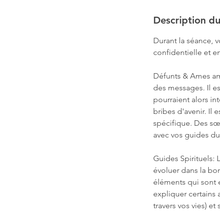
Description du
Durant la séance, v
confidentielle et e
Défunts & Ames am
des messages. Il es
pourraient alors in
bribes d'avenir. Il
spécifique. Des sœu
avec vos guides dur
Guides Spirituels: 
évoluer dans la bon
éléments qui sont e
expliquer certains 
travers vos vies) e