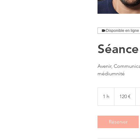
Disponible en ligne
Séance
Avenir, Communicat
médiumnité
120
euros
1 h
1
120 €
Réserver