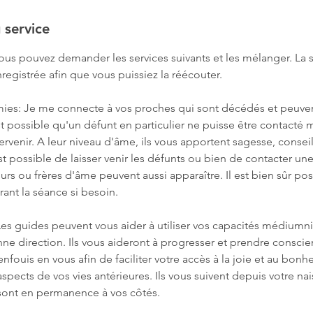
 service
ous pouvez demander les services suivants et les mélanger. La s
nregistrée afin que vous puissiez la réécouter.
ies: Je me connecte à vos proches qui sont décédés et peuve
t possible qu'un défunt en particulier ne puisse être contacté m
tervenir. A leur niveau d'âme, ils vous apportent sagesse, conseil
 est possible de laisser venir les défunts ou bien de contacter u
rs ou frères d'âme peuvent aussi apparaître. Il est bien sûr pos
ant la séance si besoin.
Les guides peuvent vous aider à utiliser vos capacités médiumn
ne direction. Ils vous aideront à progresser et prendre conscie
nfouis en vous afin de faciliter votre accès à la joie et au bonhe
aspects de vos vies antérieures. Ils vous suivent depuis votre n
t sont en permanence à vos côtés.