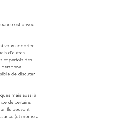
éance est privée,
nt vous apporter
ais d'autres
s et parfois des
ne personne
sible de discuter
iques mais aussi à
nce de certains
ur. Ils peuvent
aissance (et même à