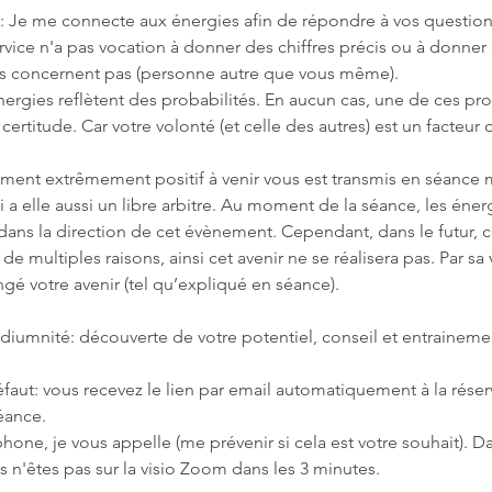
e me connecte aux énergies afin de répondre à vos questions 
ice n'a pas vocation à donner des chiffres précis ou à donner
us concernent pas (personne autre que vous même).
ergies reflètent des probabilités. En aucun cas, une de ces pro
certitude. Car votre volonté (et celle des autres) est un facteur 
ent extrêmement positif à venir vous est transmis en séance 
a elle aussi un libre arbitre. Au moment de la séance, les éne
 dans la direction de cet évènement. Cependant, dans le futur, 
e multiples raisons, ainsi cet avenir ne se réalisera pas. Par sa 
gé votre avenir (tel qu’expliqué en séance).
diumnité: découverte de votre potentiel, conseil et entraineme
faut: vous recevez le lien par email automatiquement à la réser
séance.
phone, je vous appelle (me prévenir si cela est votre souhait). Da
s n'êtes pas sur la visio Zoom dans les 3 minutes.