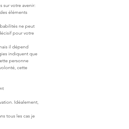
sur votre avenir:
 des éléments
babilités ne peut
décisif pour votre
mais il dépend
rgies indiquent que
cette personne
volonté, cette
nt
vation. Idéalement,
ns tous les cas je