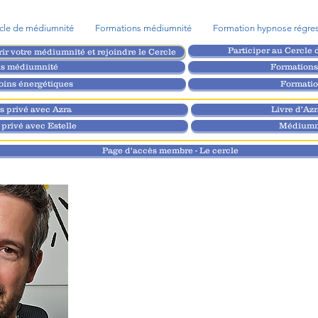
cle de médiumnité
Formations médiumnité
Formation hypnose régres
Participer au Cercle 
rir votre médiumnité et rejoindre le Cercle
ns médiumnité
Formations
oins énergétiques
Formatio
 privé avec Azra
Livre d'Az
privé avec Estelle
Médiumni
Page d'accès membre - Le cercle