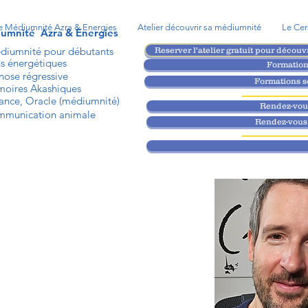
e Médiumnité Azra & Energies
Atelier découvrir sa médiumnité
Le Cer
iumnité
Azra & Energies
diumnité pour débutants
Reserver l'atelier gratuit pour découv
s énergétiques
Formatio
ose régressive
Formations s
oires Akashiques
ance, Oracle (médiumnité)
Rendez-vous
mmunication animale
Rendez-vous 