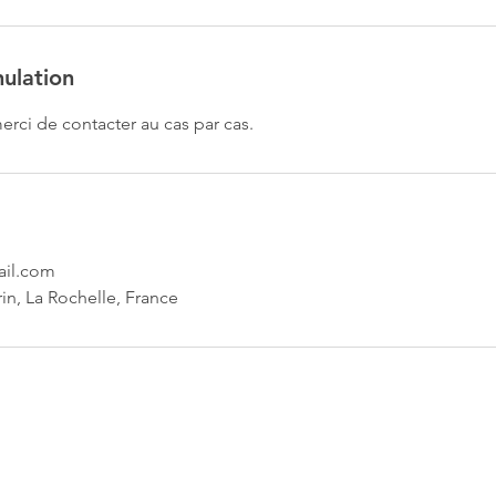
nulation
erci de contacter au cas par cas.
ail.com
in, La Rochelle, France
Azra & Energies
Eurl Acteurs du bien-être,
SIRET : 98008351300013
10-14 rue Jean-Perrin, 17000 La Rochelle