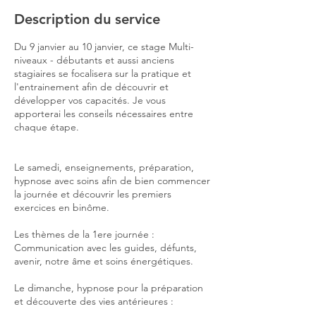
n
Description du service
v
.
Du 9 janvier au 10 janvier, ce stage Multi-
2
niveaux - débutants et aussi anciens
0
stagiaires se focalisera sur la pratique et
2
l'entrainement afin de découvrir et
7
développer vos capacités. Je vous
apporterai les conseils nécessaires entre
chaque étape.
Le samedi, enseignements, préparation,
hypnose avec soins afin de bien commencer
la journée et découvrir les premiers
exercices en binôme.
Les thèmes de la 1ere journée :
Communication avec les guides, défunts,
avenir, notre âme et soins énergétiques.
Le dimanche, hypnose pour la préparation
et découverte des vies antérieures :