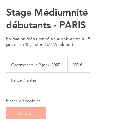
Stage Médiumnité
débutants - PARIS
Formation médiumnité pour débutants du 9
janvier au 10 janvier 2027 Week-end
390
euros
Commence le 9 janv. 2027
C
390 €
o
m
Ile de Nantes
m
e
n
c
Places disponibles
e
l
Réserver
e
9
j
a