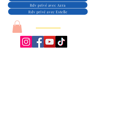
Rdv privé avec Azra
Rdv privé avec Estelle
Azra & Energies
Eurl Acteurs du bien-être,
SIRET :
98008351300013