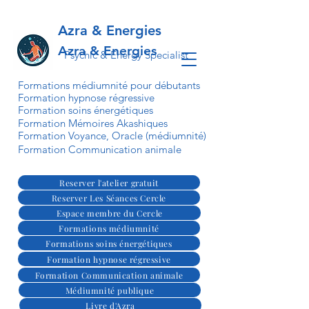
Azra & Energies
Azra & Energies
Psychic & Energy Specialist
Formations médiumnité pour débutants
Formation hypnose régressive
Formation soins énergétiques
Formation Mémoires Akashiques
Formation Voyance, Oracle (médiumnité)
Formation Communication animale
Reserver l'atelier gratuit
Reserver Les Séances Cercle
Espace membre du Cercle
Formations médiumnité
Formations soins énergétiques
Formation hypnose régressive
Formation Communication animale
Médiumnité publique
Livre d'Azra